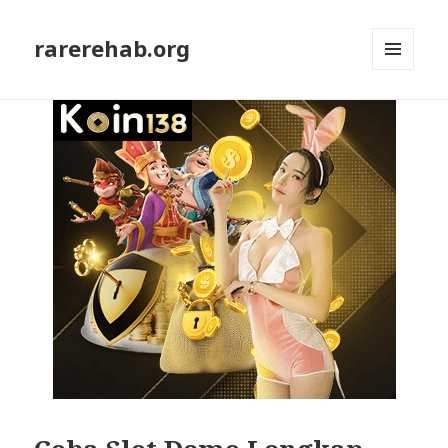
rarerehab.org
MENU
DAN
WIDGET