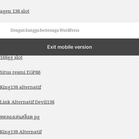
agen 138 slot
Dengan bangga bertenaga WordPress
APi
Exit mobile version
168gg slot
Situs resmi EGP88
King138 alternatif
Link Alternatif Devil138
ทดลองเล่นสล็อต pg
King138 Alternatif