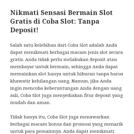
Nikmati Sensasi Bermain Slot
Gratis di Coba Slot: Tanpa
Deposit!
Salah satu kelebihan dari Coba Slot adalah Anda
dapat menikmati berbagai macam jenis slot secara
gratis. Anda tidak perlu melakukan deposit atau
membayar untuk bermain, sehingga Anda dapat
memainkan slot hanya untuk hiburan tanpa harus
khawatir kehilangan uang. Namun, jika Anda
ingin mencoba keberuntungan Anda dengan uang
asli, Coba Slot juga menyediakan fitur deposit yang
mudah dan aman.
Tidak hanya itu, Coba Slot juga menawarkan
berbagai macam bonus dan promosi yang menarik
untuk para pemainnya. Anda dapat menikmati