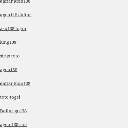
daftar koin138
agen118 daftar
asu138 login
king138
situs toto
agen138
daftar koin138
toto togel
Daftar go138
agen 138 slot