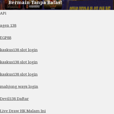
Bermain Tanpa Batas!
berikutnya:
APi
agen 138
EGP88
kaskus138 slot login
kaskus138 slot login
kaskus138 slot login
mahjong ways login
Devil138 Daftar
Live Draw HK Malam Ini