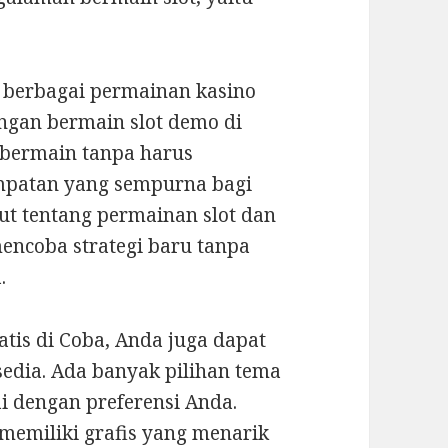
 berbagai permainan kasino
engan bermain slot demo di
 bermain tanpa harus
empatan yang sempurna bagi
ut tentang permainan slot dan
ncoba strategi baru tanpa
.
atis di Coba, Anda juga dapat
sedia. Ada banyak pilihan tema
ai dengan preferensi Anda.
memiliki grafis yang menarik