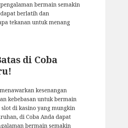
t pengalaman bermain semakin
 dapat berlatih dan
npa tekanan untuk menang
atas di Coba
ru!
ya menawarkan kesenangan
ikan kebebasan untuk bermain
 slot di kasino yang mungkin
aruhan, di Coba Anda dapat
ngalaman bermain semakin