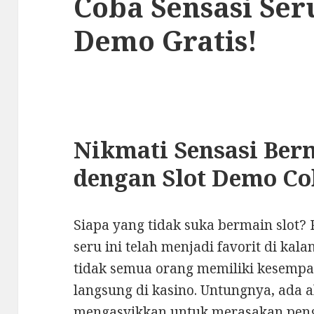
Coba Sensasi Ser
Demo Gratis!
Nikmati Sensasi Ber
dengan Slot Demo Co
Siapa yang tidak suka bermain slot
seru ini telah menjadi favorit di ka
tidak semua orang memiliki kesempa
langsung di kasino. Untungnya, ada a
mengasyikkan untuk merasakan peng