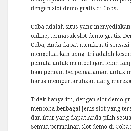
dengan slot demo gratis di Coba.
Coba adalah situs yang menyediakan
online, termasuk slot demo gratis. D
Coba, Anda dapat menikmati sensasi
mengeluarkan uang. Ini adalah kes
pemula untuk mempelajari lebih lanj
bagi pemain berpengalaman untuk me
harus mempertaruhkan uang mereka
Tidak hanya itu, dengan slot demo gr
mencoba berbagai jenis slot yang ter
dan fitur yang dapat Anda pilih sesu
Semua permainan slot demo di Coba 