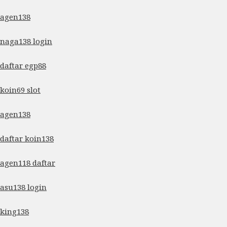
agen138
naga138 login
daftar egp88
koin69 slot
agen138
daftar koin138
agen118 daftar
asu138 login
king138