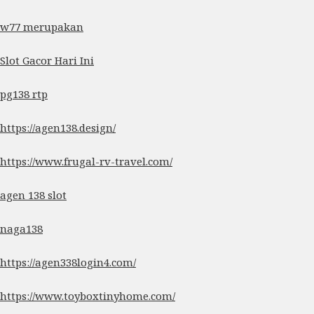
w77 merupakan
Slot Gacor Hari Ini
pg138 rtp
https://agen138.design/
https://www.frugal-rv-travel.com/
agen 138 slot
naga138
https://agen338login4.com/
https://www.toyboxtinyhome.com/