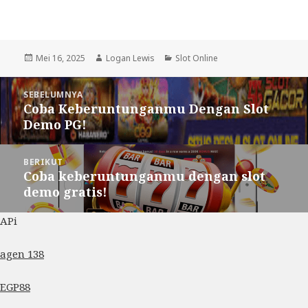
Diposkan
Penulis
Kategori
Mei 16, 2025
Logan Lewis
Slot Online
pada
Navigasi
SEBELUMNYA
pos
Coba Keberuntunganmu Dengan Slot
Pos
Demo PG!
sebelumnya:
BERIKUT
Coba keberuntunganmu dengan slot
Pos
demo gratis!
berikutnya:
APi
agen 138
EGP88