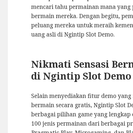
mencari tahu permainan mana yang 
bermain mereka. Dengan begitu, pe
peluang mereka untuk meraih kemen
uang asli di Ngintip Slot Demo.
Nikmati Sensasi Ber
di Ngintip Slot Dem
Selain menyediakan fitur demo yan
bermain secara gratis, Ngintip Slot
berbagai pilihan game yang lengkap 
100 jenis permainan dari berbagai pr
Pragmatic Play, Microgaming, dan Pl