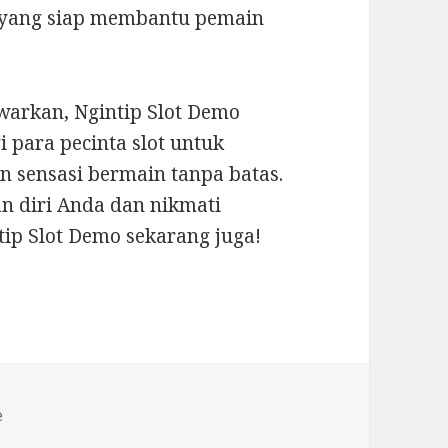
n yang siap membantu pemain
warkan, Ngintip Slot Demo
i para pecinta slot untuk
 sensasi bermain tanpa batas.
an diri Anda dan nikmati
tip Slot Demo sekarang juga!
e