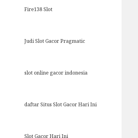
Fire138 Slot
Judi Slot Gacor Pragmatic
slot online gacor indonesia
daftar Situs Slot Gacor Hari Ini
Slot Gacor Hari Ini