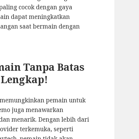
paling cocok dengan gaya
main dapat meningkatkan
angan saat bermain dengan
main Tanpa Batas
o Lengkap!
g memungkinkan pemain untuk
 Demo juga menawarkan
dan menarik. Dengan lebih dari
ovider terkemuka, seperti
aytech, pemain tidak akan