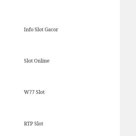
Info Slot Gacor
Slot Online
W77 Slot
RTP Slot