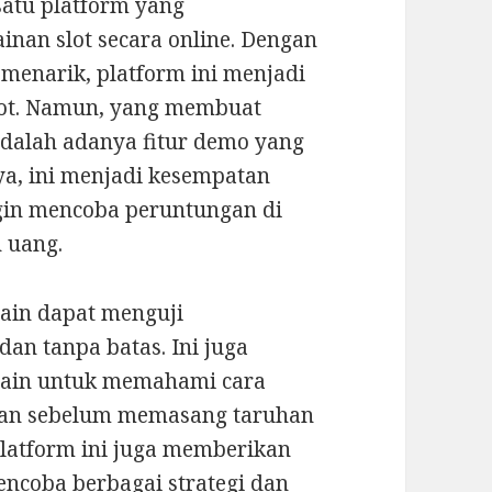
satu platform yang
an slot secara online. Dengan
 menarik, platform ini menjadi
lot. Namun, yang membuat
adalah adanya fitur demo yang
ya, ini menjadi kesempatan
gin mencoba peruntungan di
 uang.
ain dapat menguji
an tanpa batas. Ini juga
main untuk memahami cara
inan sebelum memasang taruhan
platform ini juga memberikan
ncoba berbagai strategi dan