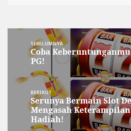
Navigasi
pos
SEBELUMNYA
Coba Keberuntunganmu 
Pos
PG!
sebelumnya:
BERIKUT
Serunya Bermain Slot D
Pos
Mengasah Keterampila
berikutnya:
Hadiah!