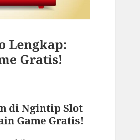
mo Lengkap:
me Gratis!
 di Ngintip Slot
in Game Gratis!