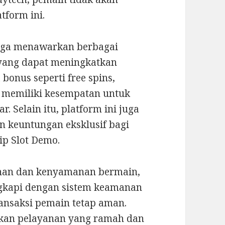
tform ini.
 juga menawarkan berbagai
yang dapat meningkatkan
onus seperti free spins,
n memiliki kesempatan untuk
 Selain itu, platform ini juga
n keuntungan eksklusif bagi
ip Slot Demo.
anan dan kenyamanan bermain,
ngkapi dengan sistem keamanan
ansaksi pemain tetap aman.
rikan pelayanan yang ramah dan