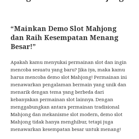
“Mainkan Demo Slot Mahjong
dan Raih Kesempatan Menang
Besar!”
Apakah kamu menyukai permainan slot dan ingin
mencoba sesuatu yang baru? Jika iya, maka kamu
harus mencoba demo slot Mahjong! Permainan ini
menawarkan pengalaman bermain yang unik dan
menarik dengan tema yang berbeda dari
kebanyakan permainan slot lainnya. Dengan
menggabungkan antara permainan tradisional
Mahjong dan mekanisme slot modern, demo slot
Mahjong tidak hanya menghibur, tetapi juga
menawarkan kesempatan besar untuk menang!