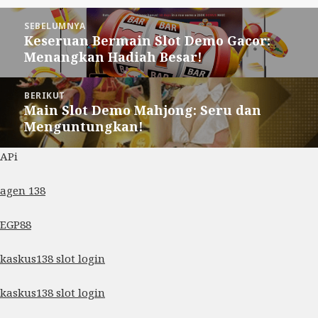
pada
Navigasi
SEBELUMNYA
pos
Keseruan Bermain Slot Demo Gacor:
Pos
Menangkan Hadiah Besar!
sebelumnya:
BERIKUT
Main Slot Demo Mahjong: Seru dan
Pos
Menguntungkan!
berikutnya:
APi
agen 138
EGP88
kaskus138 slot login
kaskus138 slot login