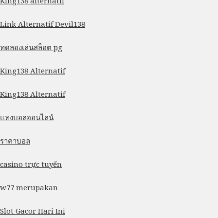
King138 alternatif
Link Alternatif Devil138
ทดลองเล่นสล็อต pg
King138 Alternatif
King138 Alternatif
แทงบอลออนไลน์
ราคาบอล
casino trực tuyến
w77 merupakan
Slot Gacor Hari Ini