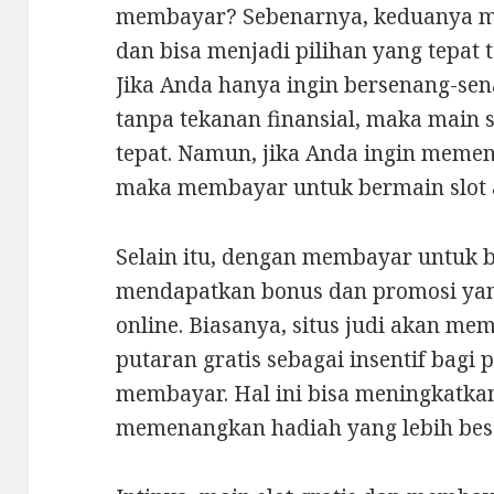
membayar? Sebenarnya, keduanya m
dan bisa menjadi pilihan yang tepat
Jika Anda hanya ingin bersenang-s
tanpa tekanan finansial, maka main s
tepat. Namun, jika Anda ingin meme
maka membayar untuk bermain slot ad
Selain itu, dengan membayar untuk b
mendapatkan bonus dan promosi yang
online. Biasanya, situs judi akan me
putaran gratis sebagai insentif bagi
membayar. Hal ini bisa meningkatka
memenangkan hadiah yang lebih bes