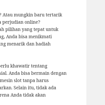
? Atau mungkin baru tertarik
 perjudian online?
ah pilihan yang tepat untuk
g, Anda bisa menikmati
yang menarik dan hadiah
perlu khawatir tentang
sial. Anda bisa bermain dengan
mesin slot tanpa harus
kan. Selain itu, tidak ada
rena Anda tidak akan