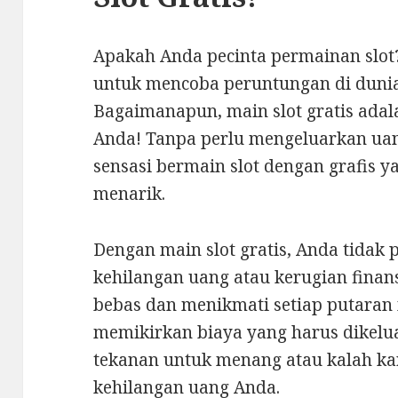
Apakah Anda pecinta permainan slot
untuk mencoba peruntungan di dunia
Bagaimanapun, main slot gratis adal
Anda! Tanpa perlu mengeluarkan uan
sensasi bermain slot dengan grafis 
menarik.
Dengan main slot gratis, Anda tidak 
kehilangan uang atau kerugian finan
bebas dan menikmati setiap putaran 
memikirkan biaya yang harus dikeluar
tekanan untuk menang atau kalah ka
kehilangan uang Anda.