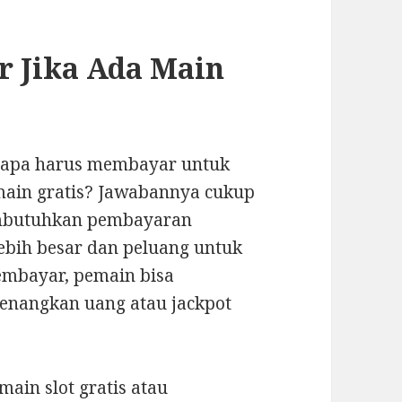
 Jika Ada Main
gapa harus membayar untuk
rmain gratis? Jawabannya cukup
embutuhkan pembayaran
bih besar dan peluang untuk
embayar, pemain bisa
nangkan uang atau jackpot
ain slot gratis atau