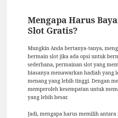
Mengapa Harus Bayar
Slot Gratis?
Mungkin Anda bertanya-tanya, men
bermain slot jika ada opsi untuk be
sederhana, permainan slot yang m
biasanya menawarkan hadiah yang le
menang yang lebih tinggi. Dengan m
memperoleh kesempatan untuk meme
yang lebih besar.
Jadi, mengapa harus memilih antara m