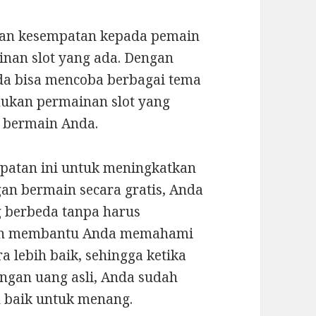
ikan kesempatan kepada pemain
inan slot yang ada. Dengan
nda bisa mencoba berbagai tema
ukan permainan slot yang
a bermain Anda.
patan ini untuk meningkatkan
n bermain secara gratis, Anda
g berbeda tanpa harus
akan membantu Anda memahami
a lebih baik, sehingga ketika
gan uang asli, Anda sudah
h baik untuk menang.