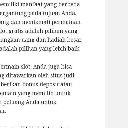
emiliki manfaat yang berbeda
 tergantung pada tujuan Anda.
enang dan menikmati permainan
lot gratis adalah pilihan yang
nangkan uang dan hadiah besar,
alah pilihan yang lebih baik.
ermain slot, Anda juga bisa
 ditawarkan oleh situs judi
mberikan bonus deposit atau
 pemain yang memilih untuk
n peluang Anda untuk
ar.