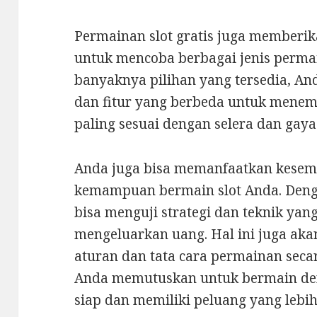
Permainan slot gratis juga member
untuk mencoba berbagai jenis perma
banyaknya pilihan yang tersedia, A
dan fitur yang berbeda untuk menem
paling sesuai dengan selera dan gay
Anda juga bisa memanfaatkan kesem
kemampuan bermain slot Anda. Denga
bisa menguji strategi dan teknik yan
mengeluarkan uang. Hal ini juga 
aturan dan tata cara permainan secar
Anda memutuskan untuk bermain den
siap dan memiliki peluang yang lebi